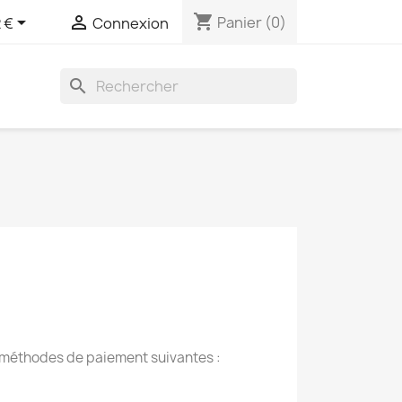
shopping_cart


Panier
(0)
 €
Connexion
search
es méthodes de paiement suivantes :